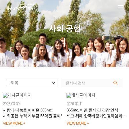
본문 바로가기
사회 공헌
2026-03-09
2026-02-11
사랑과 나눔을 이어온 365mc,
365mc, 비만 환자 간 건강 인식
사회공헌 누적 기부금 53억원 돌파!
제고 위해 한국베링거인겔하임과
맞손👏
VIEW MORE +
VIEW MORE +