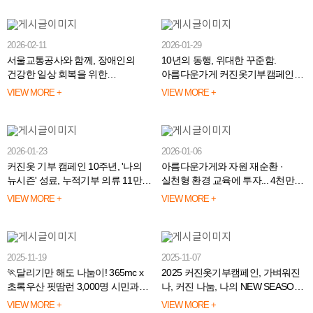
2026-02-11
2026-01-29
서울교통공사와 함께, 장애인의
10년의 동행, 위대한 꾸준함.
건강한 일상 회복을 위한
아름다운가게 커진옷기부캠페인
아트건강기부계단 기부금 전달
감사패 전달
VIEW MORE +
VIEW MORE +
완료
2026-01-23
2026-01-06
커진옷 기부 캠페인 10주년, '나의
아름다운가게와 자원 재순환 ·
뉴시즌' 성료, 누적기부 의류 11만
실천형 환경 교육에 투자... 4천만원
벌 돌파!
기부
VIEW MORE +
VIEW MORE +
2025-11-19
2025-11-07
🏃달리기만 해도 나눔이! 365mc x
2025 커진옷기부캠페인, 가벼워진
초록우산 핏땀런 3,000명 시민과
나, 커진 나눔, 나의 NEW SEASON
함께 성료
시작합니다.
VIEW MORE +
VIEW MORE +