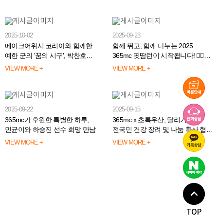
2025-10-02
2025-09-23
메이크어위시 코리아와 함께한
함께 뛰고, 함께 나누는 2025
예한 군의 '꿈의 시구', 박찬호
365mc 핏땀런이 시작됩니다! 🏃‍♂️🏃
선수와의 특별한 시간
🏃‍♂️🏃
VIEW MORE +
VIEW MORE +
2025-09-22
2025-09-15
365mc가 후원한 특별한 하루,
365mc x 초록우산, 달리기 통한
민균이와 하승진 선수 희망 만남
전국민 건강 장려 및 나눔 확산 협약
체결
VIEW MORE +
VIEW MORE +
TOP