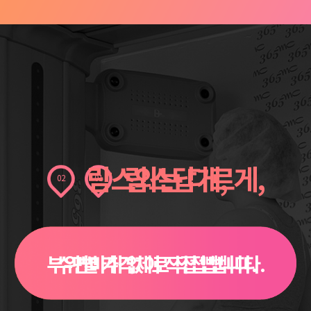
람스와는 다르게,
람스답게,
02
01
부위별 가격제로 직접 뺍니다.
수면마취 없이 직접 뺍니다.