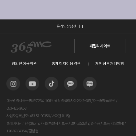
온라인상담센터
패밀리 사이트
병의원이용약관
홈페이지이용약관
개인정보처리방침
대구광역시 중구 명륜로23길 106 반월당역 클라시아 2차 2~3층 / 대구365mc병원 /
053-423-3653
사업자등록번호 : 453-51-00356 / 서재원 외 1명
홈페이지관리 (주)365mc / 서울특별시 서초구 서초대로52길 7, 3~4층(서초동, 제일빌딩) /
120-87-04354 / 김남철