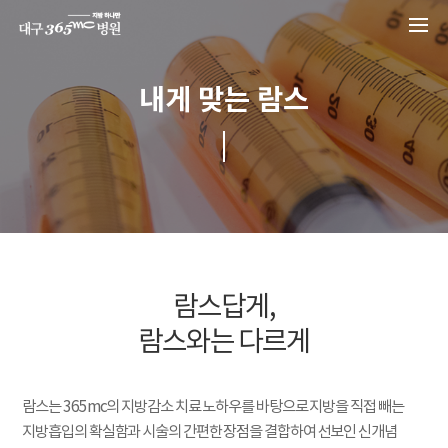
본문 바로가기
내게 맞는 람스
람스답게,
람스와는 다르게
람스는 365mc의 지방감소 치료 노하우를 바탕으로 지방을 직접 빼는
지방흡입의 확실함과 시술의 간편한 장점을 결합하여 선보인 신개념