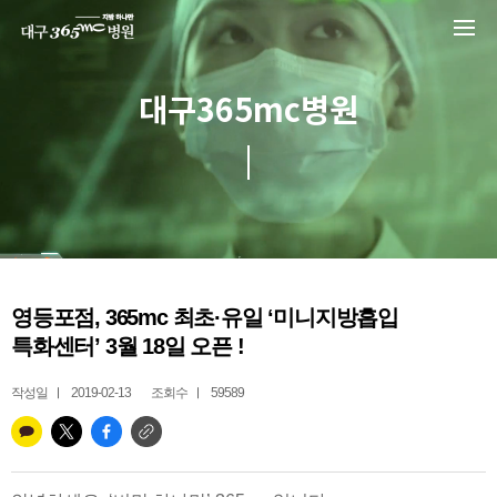
본문 바로가기
대구365mc병원
영등포점, 365mc 최초·유일 ‘미니지방흡입
특화센터’ 3월 18일 오픈 !
작성일
2019-02-13
조회수
59589