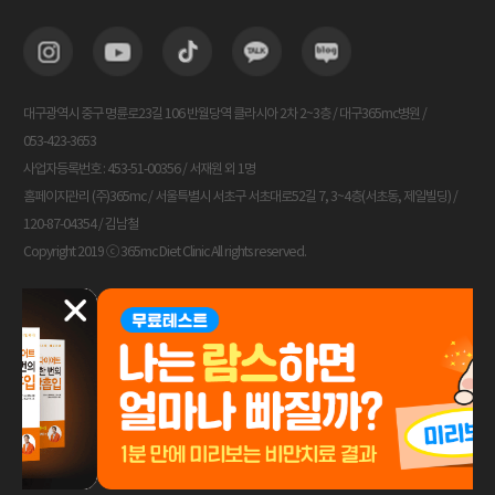
대구광역시 중구 명륜로23길 106 반월당역 클라시아 2차 2~3층 / 대구365mc병원 /
053-423-3653
사업자등록번호 : 453-51-00356 / 서재원 외 1명
홈페이지관리 (주)365mc / 서울특별시 서초구 서초대로52길 7, 3~4층(서초동, 제일빌딩) /
120-87-04354 / 김남철
Copyright 2019 ⓒ 365mc Diet Clinic All rights reserved.