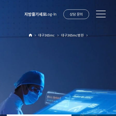
지방줄기세포
Log-In
상담 문의
대구365mc
대구365mc병원