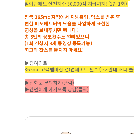
참여만해도 실천지수 30,000점 지급까지! (1인 1회)
전국 365mc 지점에서 지방흡입, 람스를 받은 후
변한 비포애프터의 모습을 다양하게 표현한
영상을 보내주시면 됩니다!
총 3번의 응모횟수도 열려있으니
(1회 신청시 3개 동영상 등록가능)
최고의 찬스를 놓치지 마세요!
▶참여경로
365mc 고객멤버십 앱(업데이트 필수!) -> 안내 배너 클
▶전화로 문의하기
(클릭)
▶
간편하게 카카오톡 상담(클릭)