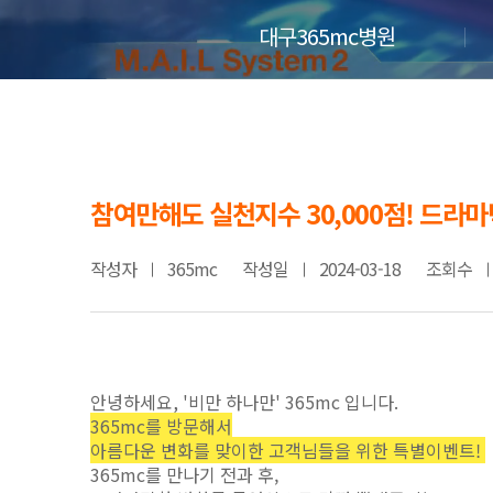
대구365mc병원
참여만해도 실천지수 30,000점! 드라
작성자
365mc
작성일
2024-03-18
조회수
안녕하세요
, '
비만 하나만
' 365mc
입니다
.
365mc를 방문해서
아름다운 변화를 맞이한 고객님들을 위한 특별이벤트!
365mc를 만나기 전과 후,