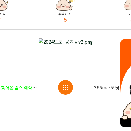
워요
유익해요
고
7
5
줄서는 다이어트 맛집 365mc, 봄보다 먼저 찾아온 람스 예약 대란📢