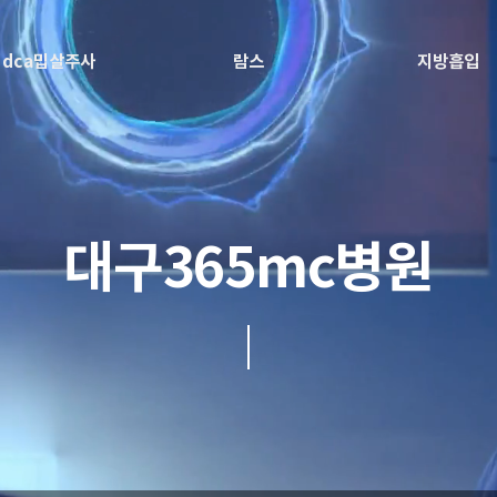
dca밉살주사
람스
지방흡입
대구365mc병원