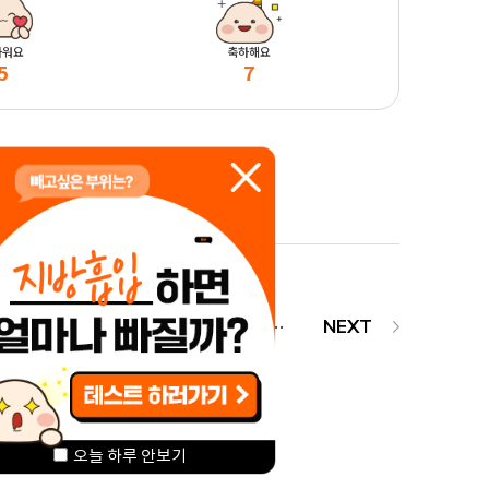
마워요
축하해요
5
7
365mc-모닛셀, 세계적 수준의 Ealry Anti-aging solution 제공을 위해 美 Baim과 3자 MOU 체결
오늘 하루 안보기