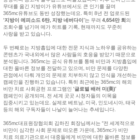
무대를 옮긴 지방이가 유튜브에서도 큰 인기를 끌며
365mc유튜브도 동반 성장했는데요. 특히 8년 전 업로드된
‘지방이 에피소드 6탄, 지방 네버다이’
는 무려
4,654만 회
의
조회수를 넘기며 메가 히트를 기록, 현재까지도 꾸준히
사랑을 받고 있습니다.
두 번째로는 지방흡입에 대한 전문 지식과 노하우를 공유하는
콘텐츠가 국내외에서 많은 사람들의 호응을 받았기 때문으로
분석됩니다. 365mc는 공식 유튜브를 통해 비만과 지방흡입에
대한 올바른 정보를 전달하고 있으며, 비만 문제를 다양한
관점에서 다뤄 개인의 문제로 치부하지 않고 인식을 개선하는
캠페인을 진행하고 있습니다. 특히 최근에는 365mc의 해외
비만 치료 사회공헌 프로그램인
‘글로벌 배러 미(美)’
캠페인이 공개되며, 전 세계 곳곳 시청자들의 이목을
집중시키고 있는데요. 실제로 베트남, 미국, 인도네시아, 태국
등의 해외 구독자들이 나날이 늘어나는 추세입니다.
365mc대표원장협의회 김하진 회장님께서는 “전 세계적으로
비만이 심각한 사회 문제로 떠오른 가운데, 365mc가 비만
치료 의료기관으로서 대중들에게 비만에 대한 올바른 정보를