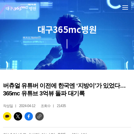
본문 바로가기
대구365mc병원
버츄얼 유튜버 이전에 한국엔 ‘지방이’가 있었다…
365mc 유튜브 3억뷰 돌파 대기록
작성일
2024-04-12
조회수
21435