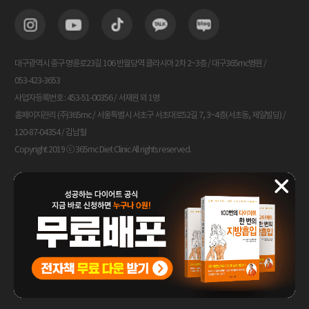
대구광역시 중구 명륜로23길 106 반월당역 클라시아 2차 2~3층 / 대구365mc병원 /
053-423-3653
사업자등록번호 : 453-51-00356 / 서재원 외 1명
홈페이지관리 (주)365mc / 서울특별시 서초구 서초대로52길 7, 3~4층(서초동, 제일빌딩) /
120-87-04354 / 김남철
Copyright 2019 ⓒ 365mc Diet Clinic All rights reserved.