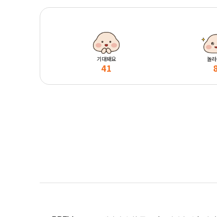
기대돼요
놀라
41