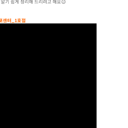
알기 쉽게 정리해 드리려고 해요😉
포센터_1호점