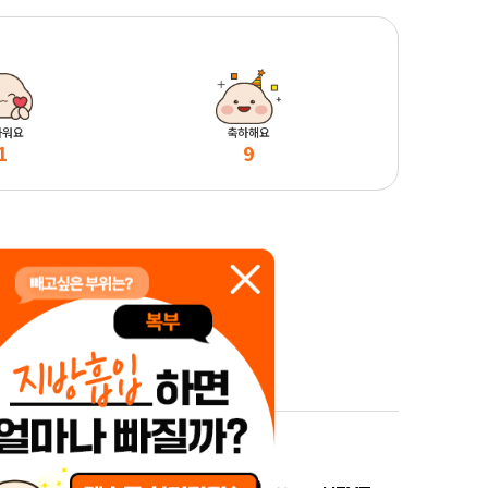
마워요
축하해요
1
9