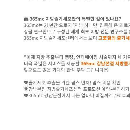
👥 365mc 지방줄기세포만의 특별한 점이 있나요?
365mc는 21년간 오로지 ‘지방 하나만’ 집중해 온 의
상급 연구원으로 구성된
세계 최초 지방 전문 연구소
를
365mc 지방줄기세포센터에서는 보다
고품질의 줄기세
“이제 지방 추출부터 뱅킹, 안티에이징 시술까지 세 가지
더욱 폭넓은 서비스를 제공할
365mc 강남본점 지방
앞으로도 많은 기대와 관심 부탁 드립니다😉
🧡
줄기세포 추출을 위한 람스 먼저! 람스 비용 확인
🧡
강남본점 지방줄기세포센터 프로모션 예약•문의하기
🧡
365mc 강남본점에서 나는 얼마나 빠질까? 무료 효