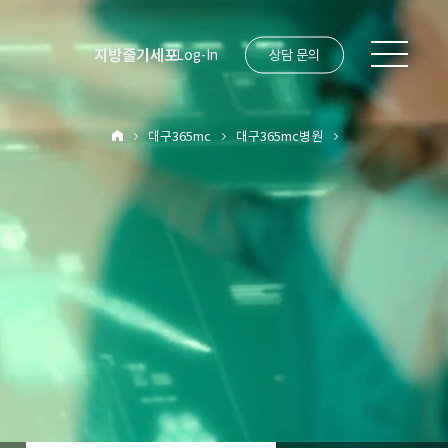
지방줄기세포
Log-In
상담 문의
대구365mc
대구365mc병원