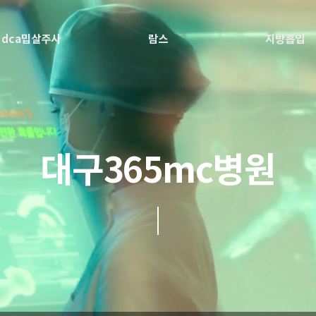
dca밉살주사
람스
지방흡입
대구365mc병원