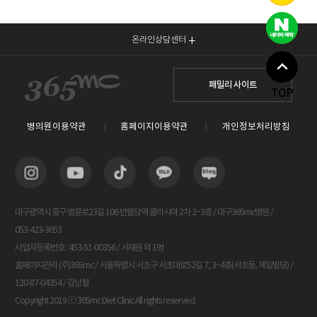
온라인상담센터
패밀리 사이트
TOP
병의원이용약관
홈페이지이용약관
개인정보처리방침
대구광역시 중구 명륜로23길 106 반월당역 클라시아 2차 2~3층 / 대구365mc병원 /
053-423-3653
사업자등록번호 : 453-51-00356 / 서재원 외 1명
홈페이지관리 (주)365mc / 서울특별시 서초구 서초대로52길 7, 3~4층(서초동, 제일빌딩) /
120-87-04354 / 김남철
Copyright 2019 ⓒ 365mc Diet Clinic All rights reserved.