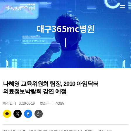
본문 바로가기
대구365mc병원
나혜영 교육위원회 팀장, 2010 아임닥터
의료정보박람회 강연 예정
작성일
2010-05-19
조회수
40087