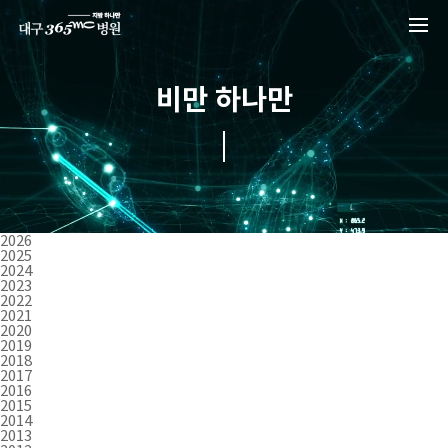
본문 바로가기
비만 하나만
2026
2025
2024
2023
2022
2021
2020
2019
2018
2017
2016
2015
2014
2013