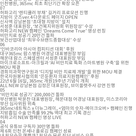
인천병원, 365mc 최초 최단기간 확장 오픈
07
허파고리 ‘렌티큘러 부채’ 길거리 프로모션 진행
지방이 굿즈ver.4 다운로드 페이지 OPEN
신사역 강남본점 ‘초대형 지방이’ 설치
서성훈 대표원장, ‘보건복지위원회 위원장상’ 수상
허파고리 NEW 캠페인 ‘Dreams Come True’ 영상 런칭
비만치료 성공기 20만건 돌파
보건산업대상 ‘최우수브랜드종합대상’ 수상
06
‘인바코리아 아시아 컴피티션 대회’ 후원
대구365mc 람스병원 어경남 대표병원장 부임
해운대 람스 스페셜센터 서성훈 대표원장 부임
마이크로소프트-아크릴과 ‘AI 비만치료 특화 스마트병원 구축’을 위한
MOU 체결
경희의과학연구원과 ‘디지털 비만 치료제 개발’을 위한 MOU 체결
한국자원봉사협의회 ‘은둔환자 의료지원캠페인’ 후원
22년 6월 16일, 365mc 개원19주년 기념식 개최
ALL NEW 강남본점 김정은 대표원장, 브이올렛주사 강연 진행
05
‘비만치료 성공기’ 200,000건 돌파
부산병원 박윤찬 대표병원장, 해운대점 어경남 대표원장, 미스코리아
부산 심사위원 위촉
365mc네트웍스 x 더뉴그레이, <엄마의 숫자-메이크오버> 캠페인 진행
지방흡입 수술 만족률 99.2% 역대 최고 기록 경신
허파고리 NEW 캠페인 영상 LIVE
04
공식 유튜브 구독자 30만명 돌파
제 6회 인천 온세나 플로깅 캠페인 성료
내 뒷모습은 예쁠까? 뒷모습 무료 진단 서비스 오픈