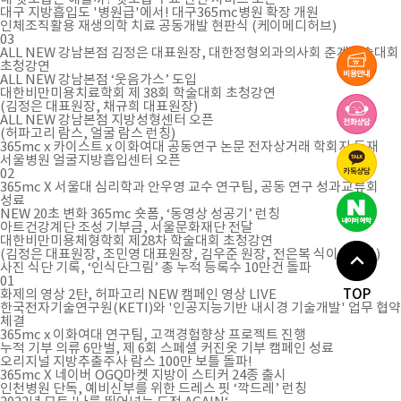
대구 지방흡입도 '병원급'에서! 대구365mc병원 확장 개원
인체조직활용 재생의학 치료 공동개발 현판식 (케이메디허브)
03
ALL NEW 강남본점 김정은 대표원장, 대한정형외과의사회 춘계학술대회
초청강연
ALL NEW 강남본점 ‘웃음가스’ 도입
대한비만미용치료학회 제 38회 학술대회 초청강연
(김정은 대표원장, 채규희 대표원장)
ALL NEW 강남본점 지방성형센터 오픈
(허파고리 람스, 얼굴 람스 런칭)
365mc x 카이스트 x 이화여대 공동연구 논문 전자상거래 학회지 등재
서울병원 얼굴지방흡입센터 오픈
02
365mc X 서울대 심리학과 안우영 교수 연구팀, 공동 연구 성과교류회
성료
NEW 20초 변화 365mc 숏폼, ‘동영상 성공기’ 런칭
아트건강계단 조성 기부금, 서울문화재단 전달
대한비만미용체형학회 제28차 학술대회 초청강연
(김정은 대표원장, 조민영 대표원장, 김우준 원장, 전은복 식이영양사)
사진 식단 기록, ‘인식단그림’ 총 누적 등록수 10만건 돌파
01
TOP
화제의 영상 2탄, 허파고리 NEW 캠페인 영상 LIVE
한국전자기술연구원(KETI)와 '인공지능기반 내시경 기술개발' 업무 협약
체결
365mc x 이화여대 연구팀, 고객경험향상 프로젝트 진행
누적 기부 의류 6만벌, 제 6회 스페셜 커진옷 기부 캠페인 성료
오리지널 지방추출주사 람스 100만 보틀 돌파!
365mc X 네이버 OGQ마켓 지방이 스티커 24종 출시
인천병원 단독, 예비신부를 위한 드레스 핏 ‘깍드레’ 런칭