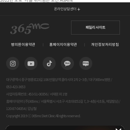
2022년 모토 '나를 뛰어넘는 도전 AGAIN‘
온라인상담센터
패밀리 사이트
병의원이용약관
홈페이지이용약관
개인정보처리방침
대구광역시 중구 명륜로23길 106 반월당역 클라시아 2차 2~3층 / 대구365mc병원 /
053-423-3653
사업자등록번호 : 453-51-00356 / 서재원 외 1명
홈페이지관리 (주)365mc / 서울특별시 서초구 서초대로52길 7, 3~4층(서초동, 제일빌딩) /
120-87-04354 / 김남철
Copyright 2019 ⓒ 365mc Diet Clinic All rights reserved.