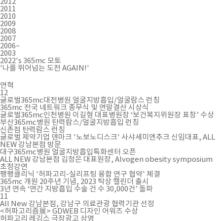
2012
2011
2010
2009
2008
2007
2006~
2003
2022's
365mc 모토
'나를 뛰어넘는 도전 AGAIN!'
연혁
12
글로벌365mc대전병원 얼굴지방흡입/얼굴람스 런칭
365mc 전국 네트워크 종무식 및 연말결산 시상식
글로벌365mc인천병원 이길형 대표병원장 ‘보건복지위원장 표창’ 수상
부산365mc병원 탄력람스/얼굴지방흡입 런칭
신촌점 탄력람스 런칭
글로벌 제약기업 덴마크 '노보노디스크' 사샤세미엔추크 신임대표, ALL
NEW 강남본점 방문
대구365mc병원 얼굴지방흡입특화센터 오픈
ALL NEW 강남본점 김정은 대표원장, Alvogen obesity symposium
초청강연
팽팽클리닉 '허파고리-실리프팅 융합 연구 협약' 체결
365mc 개원 20주년 기념, 2023 탁상 캘린더 출시
3년 연속 ‘연간 지방흡입 수술 건 수 30,000건’ 돌파
11
All New 강남본점, 강남구 의료관광 협력기관 선정
<허파고리즘展> GDWEB 디자인 어워즈 수상
허파고리 레깅스 극장광고 상영