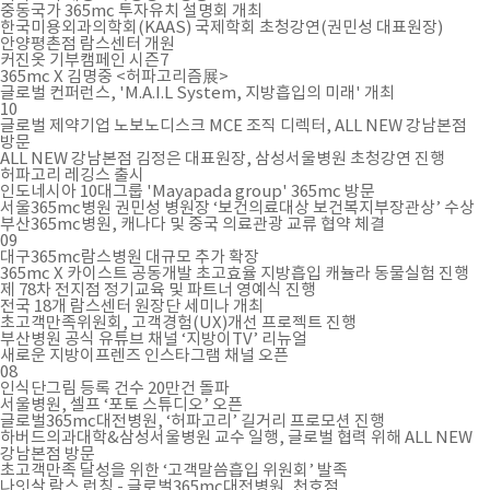
중동국가 365mc 투자유치 설명회 개최
한국미용외과의학회(KAAS) 국제학회 초청강연(권민성 대표원장)
안양평촌점 람스센터 개원
커진옷 기부캠페인 시즌7
365mc X 김명중 <허파고리즘展>
글로벌 컨퍼런스, 'M.A.I.L System, 지방흡입의 미래' 개최
10
글로벌 제약기업 노보노디스크 MCE 조직 디렉터, ALL NEW 강남본점
방문
ALL NEW 강남본점 김정은 대표원장, 삼성서울병원 초청강연 진행
허파고리 레깅스 출시
인도네시아 10대그룹 'Mayapada group' 365mc 방문
서울365mc병원 권민성 병원장 ‘보건의료대상 보건복지부장관상’ 수상
부산365mc병원, 캐나다 및 중국 의료관광 교류 협약 체결
09
대구365mc람스병원 대규모 추가 확장
365mc X 카이스트 공동개발 초고효율 지방흡입 캐뉼라 동물실험 진행
제 78차 전지점 정기교육 및 파트너 영예식 진행
전국 18개 람스센터 원장단 세미나 개최
초고객만족위원회, 고객경험(UX)개선 프로젝트 진행
부산병원 공식 유튜브 채널 ‘지방이TV’ 리뉴얼
새로운 지방이프렌즈 인스타그램 채널 오픈
08
인식단그림 등록 건수 20만건 돌파
서울병원, 셀프 ‘포토 스튜디오’ 오픈
글로벌365mc대전병원, ‘허파고리’ 길거리 프로모션 진행
하버드의과대학&삼성서울병원 교수 일행, 글로벌 협력 위해 ALL NEW
강남본점 방문
초고객만족 달성을 위한 ‘고객말씀흡입 위원회’ 발족
나잇살 람스 런칭 - 글로벌365mc대전병원, 천호점