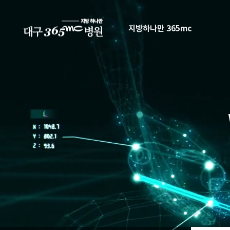
본문 바로가기
지방하나만 365mc