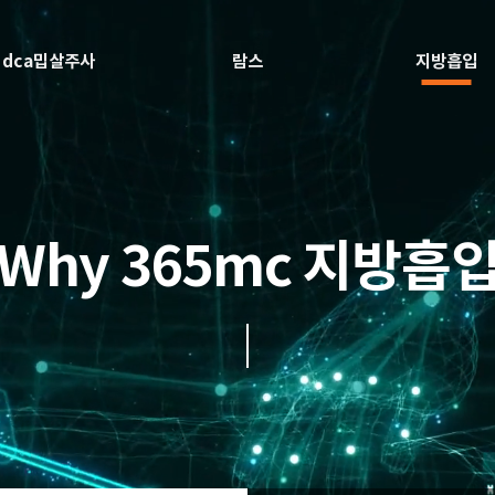
dca밉살주사
람스
지방흡입
Why 365mc 지방흡