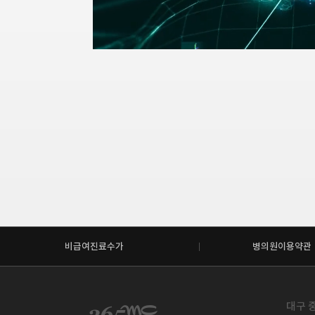
비급여진료수가
병의원이용약관
대구 중